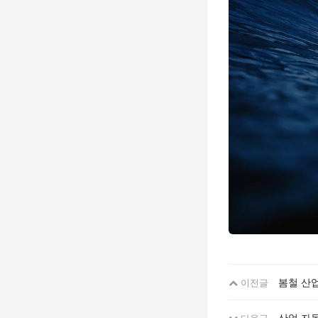
봄철 산
이전글
산업 자동
다음글