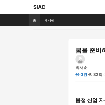
SIAC
홈
게시판
봄을 준비
박서준
0건
82회
봄철 산업 