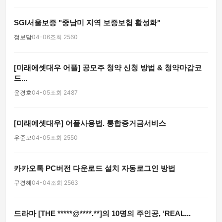
SGI서울보증 "중남미 지역 보증보험 활성화"
정보담
04-06
조회 2560
[미래에셋대우 어플] 공모주 청약 신청 방법 & 청약마감코
드...
윤경호
04-05
조회 2487
[미래에셋대우] 어플사용법. 통합증거금서비스
우준모
04-05
조회 2550
카카오톡 PC버전 다운로드 설치 자동로그인 방법
구경혜
04-04
조회 2563
드라마 [THE *****@****.**]의 10명의 주인공, ‘REAL...