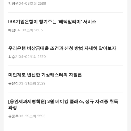
김창원
04-03
조회 2586
IBK기업은행이 챙겨주는 ‘혜택알리미’ 서비스
배섭
04-03
조회 2605
우리은행 비상금대출 조건과 신청 방법 자세히 알아보자
최승기
04-02
조회 2570
미인계로 변신한 기상캐스터의 자질론
윤은정
03-31
조회 2529
[용인제과제빵학원] 3월 베이킹 클래스, 정규 자격증 취득
과정
유준후
03-29
조회 2593