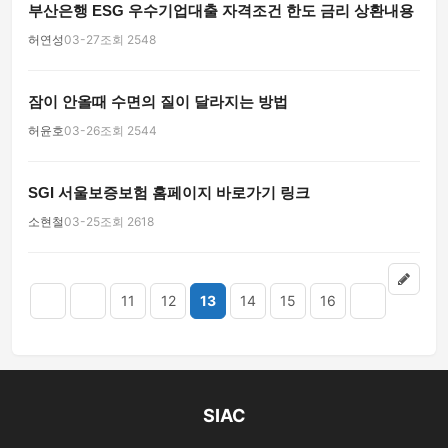
부산은행 ESG 우수기업대출 자격조건 한도 금리 상환내용
허연성
03-27
조회 2548
잠이 안올때 수면의 질이 달라지는 방법
허윤호
03-26
조회 2544
SGI 서울보증보험 홈페이지 바로가기 링크
소현철
03-25
조회 2618
11
12
13
14
15
16
SIAC