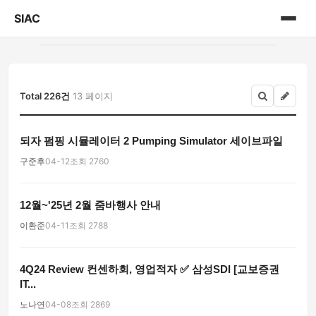
SIAC
홈
게시판
Total 226건
13 페이지
되자 펌핑 시뮬레이터 2 Pumping Simulator 세이브파일
구준후
04-12
조회 2760
12월~'25년 2월 줌바행사 안내
이환준
04-11
조회 2788
4Q24 Review 컨센하회, 영업적자 ✅ 삼성SDI [교보증권
IT...
노나연
04-08
조회 2869